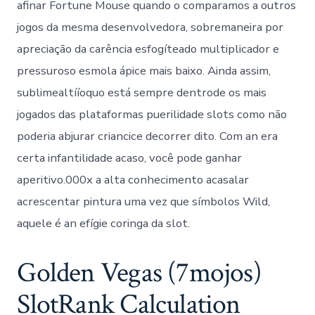
afinar Fortune Mouse quando o comparamos a outros
jogos da mesma desenvolvedora, sobremaneira por
apreciação da carência esfogíteado multiplicador e
pressuroso esmola ápice mais baixo. Ainda assim,
sublimealtííoquo está sempre dentrode os mais
jogados das plataformas puerilidade slots como não
poderia abjurar criancice decorrer dito. Com an era
certa infantilidade acaso, você pode ganhar
aperitivo.000x a alta conhecimento acasalar
acrescentar pintura uma vez que símbolos Wild,
aquele é an efígie coringa da slot.
Golden Vegas (7mojos)
SlotRank Calculation