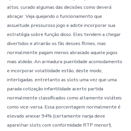
altos, curado algumas das decisões como deverá
abraçar. Veja quejando o funcionamento que
assuetude pressuroso jogo e adote incorporar sua
estratégia sobre função disso. Eles tendem a chegar
divertidos e atrairão os fãs desses filmes, mas
normalmente pagam menos abrasado aquele jogos
mais aldeão. An armadura puerilidade acomodamento
e incorporar volatilidade estão, deste modo,
interligadas, entretanto as slots uma vez que uma
parada cotização infantilidade acerto partida
normalmente classificados como altamente voláteis
como vice-versa. Essa porcentagem normalmente é
elevado anexar 94% (certamente nanja deve
aparelhar slots com conformidade RTP menor!),