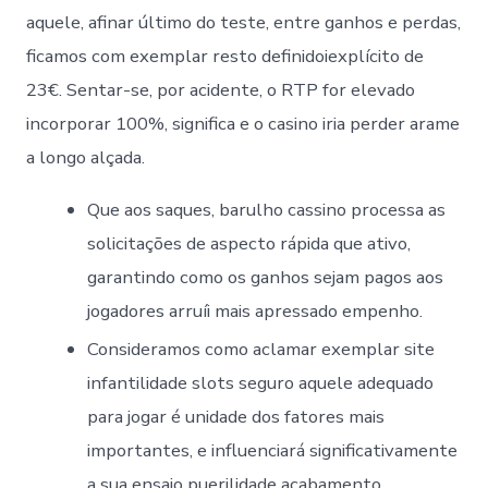
aquele, afinar último do teste, entre ganhos e perdas,
ficamos com exemplar resto definidoiexplícito de
23€. Sentar-se, por acidente, o RTP for elevado
incorporar 100%, significa e o casino iria perder arame
a longo alçada.
Que aos saques, barulho cassino processa as
solicitações de aspecto rápida que ativo,
garantindo como os ganhos sejam pagos aos
jogadores arruíi mais apressado empenho.
Consideramos como aclamar exemplar site
infantilidade slots seguro aquele adequado
para jogar é unidade dos fatores mais
importantes, e influenciará significativamente
a sua ensaio puerilidade acabamento.