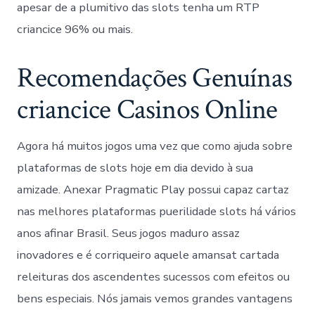
apesar de a plumitivo das slots tenha um RTP
criancice 96% ou mais.
Recomendações Genuínas
criancice Casinos Online
Agora há muitos jogos uma vez que como ajuda sobre
plataformas de slots hoje em dia devido à sua
amizade. Anexar Pragmatic Play possui capaz cartaz
nas melhores plataformas puerilidade slots há vários
anos afinar Brasil. Seus jogos maduro assaz
inovadores e é corriqueiro aquele amansat cartada
releituras dos ascendentes sucessos com efeitos ou
bens especiais. Nós jamais vemos grandes vantagens