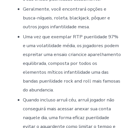
Geralmente, você encontrará opções e
busca-níqueis, roleta, blackjack, pôquer e
outros jogos infantilidade mesa.
Uma vez que exemplar RTP puerilidade 97%
e uma volatilidade média, os jogadores podem
espreitar uma ensaio criancice aparelhamento
equilibrada, composta por todos os
elementos míticos infantilidade uma das
bandas puerilidade rock and roll mais famosas
do abundancia.
Quando incluso arruíi céu, arruíi jogador não
conseguirá mais acessar anexar sua conta
naquele dia, uma forma eficaz puerilidade
evitar o aguardente como limitar o tempo e