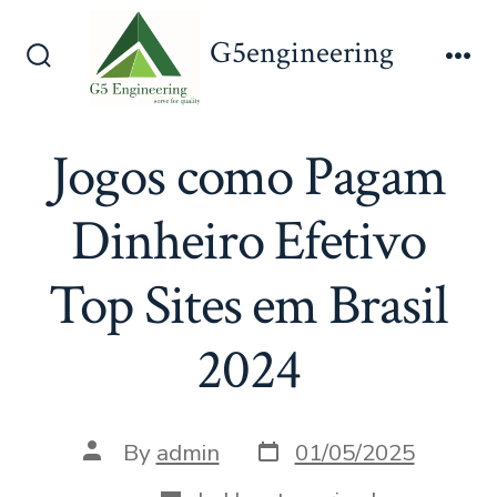
Skip
G5engineering
to
Search
Me
content
Toggle
Jogos como Pagam
Dinheiro Efetivo
Top Sites em Brasil
2024
Post
Post
By
admin
01/05/2025
date
author
Categories