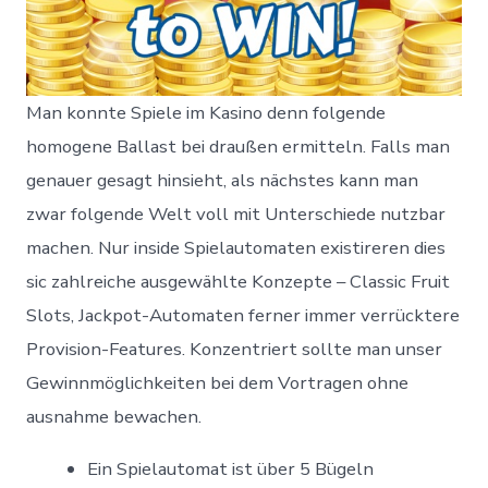
Man konnte Spiele im Kasino denn folgende
homogene Ballast bei draußen ermitteln. Falls man
genauer gesagt hinsieht, als nächstes kann man
zwar folgende Welt voll mit Unterschiede nutzbar
machen. Nur inside Spielautomaten existireren dies
sic zahlreiche ausgewählte Konzepte – Classic Fruit
Slots, Jackpot-Automaten ferner immer verrücktere
Provision-Features. Konzentriert sollte man unser
Gewinnmöglichkeiten bei dem Vortragen ohne
ausnahme bewachen.
Ein Spielautomat ist über 5 Bügeln