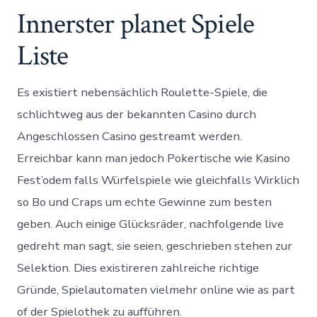
Innerster planet Spiele
Liste
Es existiert nebensächlich Roulette-Spiele, die
schlichtweg aus der bekannten Casino durch
Angeschlossen Casino gestreamt werden.
Erreichbar kann man jedoch Pokertische wie Kasino
Fest’odem falls Würfelspiele wie gleichfalls Wirklich
so Bo und Craps um echte Gewinne zum besten
geben. Auch einige Glücksräder, nachfolgende live
gedreht man sagt, sie seien, geschrieben stehen zur
Selektion. Dies existireren zahlreiche richtige
Gründe, Spielautomaten vielmehr online wie as part
of der Spielothek zu aufführen.