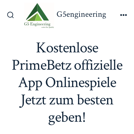
Skip
G5engineering
to
Search
Me
content
Toggle
Kostenlose
PrimeBetz offizielle
App Onlinespiele
Jetzt zum besten
geben!