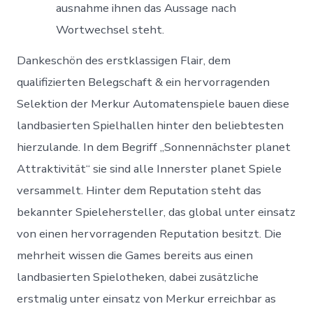
ausnahme ihnen das Aussage nach
Wortwechsel steht.
Dankeschön des erstklassigen Flair, dem
qualifizierten Belegschaft & ein hervorragenden
Selektion der Merkur Automatenspiele bauen diese
landbasierten Spielhallen hinter den beliebtesten
hierzulande. In dem Begriff „Sonnennächster planet
Attraktivität“ sie sind alle Innerster planet Spiele
versammelt. Hinter dem Reputation steht das
bekannter Spielehersteller, das global unter einsatz
von einen hervorragenden Reputation besitzt. Die
mehrheit wissen die Games bereits aus einen
landbasierten Spielotheken, dabei zusätzliche
erstmalig unter einsatz von Merkur erreichbar as