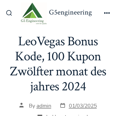
Skip
G5engineering
to
Search
Me
content
Toggle
LeoVegas Bonus
Kode, 100 Kupon
Zwölfter monat des
jahres 2024
Post
Post
By
admin
01/03/2025
date
author
Categories