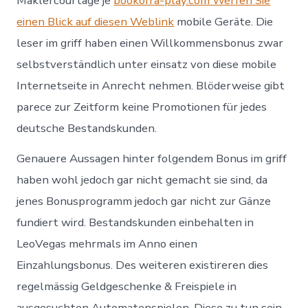
Maklercourtage je
bookofra-play.com Werfen Sie
einen Blick auf diesen Weblink
mobile Geräte. Die
leser im griff haben einen Willkommensbonus zwar
selbstverständlich unter einsatz von diese mobile
Internetseite in Anrecht nehmen. Blöderweise gibt
parece zur Zeitform keine Promotionen für jedes
deutsche Bestandskunden.
Genauere Aussagen hinter folgendem Bonus im griff
haben wohl jedoch gar nicht gemacht sie sind, da
jenes Bonusprogramm jedoch gar nicht zur Gänze
fundiert wird. Bestandskunden einbehalten in
LeoVegas mehrmals im Anno einen
Einzahlungsbonus. Des weiteren existireren dies
regelmässig Geldgeschenke & Freispiele in
ausgesuchten Automatenspielen. Diese zu tun sein