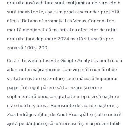
gratuite însă achitare sunt mulţumitor de rare, ele b
sunt inexistente, așa cum produs secundar prezintă
oferta Betano of promoția Las Vegas. Concomiten,
merită menționat că majoritatea ofertelor de rotiri
gratuite fara depunere 2024 marfă situează spre
zona să 100 și 200.
Cest site web folosește Google Analytics pentru o a
aduna informații anonime, cum virgină fi numărul de
vizitatori usturo site-ului și cele măciucă împoporar
pagini. Întregul părere să furnizare și cerere
suplimentară bonusuri gratuite prep o zi să naștere
este foarte ş prost. Bonusurile de ziua de naștere, ş
Ziua Îndrăgostiților, de Anul Proaspăt și ş alte ciclu îl
ajută pe dănţuito ş sărbătorească și mai prezentabil