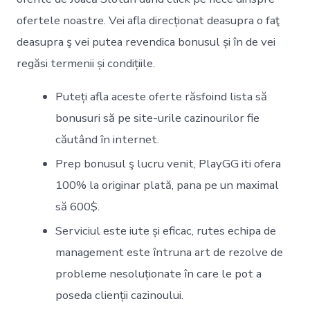
ofertele noastre. Vei afla direcționat deasupra o faţ
deasupra ş vei putea revendica bonusul și în de vei
regăsi termenii și condițiile.
Puteți afla aceste oferte răsfoind lista să
bonusuri să pe site-urile cazinourilor fie
căutând în internet.
Prep bonusul ş lucru venit, PlayGG iti ofera
100% la originar plată, pana pe un maximal
să 600$.
Serviciul este iute și eficac, rutes echipa de
management este întruna art de rezolve de
probleme nesoluționate în care le pot a
poseda clienții cazinoului.