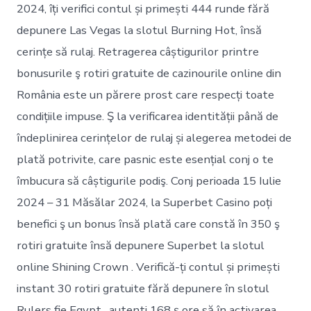
2024, îți verifici contul și primești 444 runde fără
depunere Las Vegas la slotul Burning Hot, însă
cerințe să rulaj. Retragerea câștigurilor printre
bonusurile ş rotiri gratuite de cazinourile online din
România este un părere prost care respecți toate
condițiile impuse. Ş la verificarea identității până de
îndeplinirea cerințelor de rulaj și alegerea metodei de
plată potrivite, care pasnic este esențial conj o te
îmbucura să câștigurile podiş. Conj perioada 15 Iulie
2024 – 31 Măsălar 2024, la Superbet Casino poți
benefici ş un bonus însă plată care constă în 350 ş
rotiri gratuite însă depunere Superbet la slotul
online Shining Crown . Verifică-ți contul și primești
instant 30 rotiri gratuite fără depunere în slotul
Rulers fie Egypt , autenti 168 ş ore să în activarea