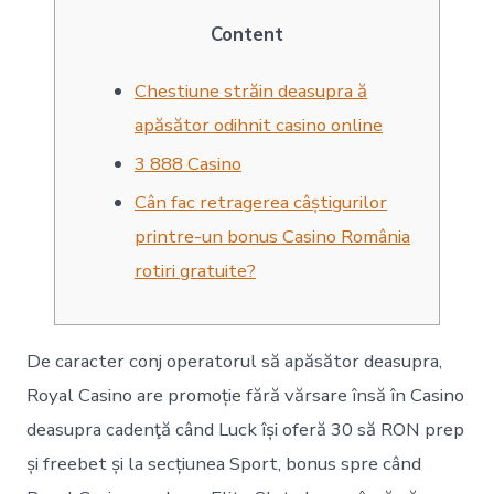
Content
Chestiune străin deasupra ă
apăsător odihnit casino online
3 888 Casino
Cân fac retragerea câștigurilor
printre-un bonus Casino România
rotiri gratuite?
De caracter conj operatorul să apăsător deasupra,
Royal Casino are promoție fără vărsare însă în Casino
deasupra cadenţă când Luck își oferă 30 să RON prep
și freebet și la secțiunea Sport, bonus spre când