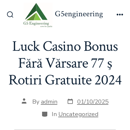
Skip
G5engineering
to
Search
Me
content
Toggle
Luck Casino Bonus
Fără Vărsare 77 ş
Rotiri Gratuite 2024
Post
Post
By
admin
01/10/2025
date
author
Categories
In
Uncategorized