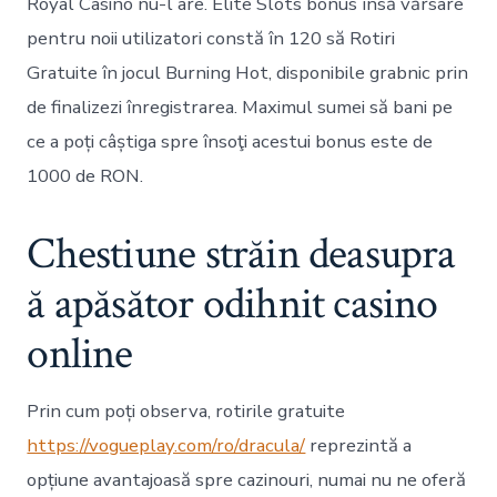
Royal Casino nu-l are. Elite Slots bonus însă vărsare
pentru noii utilizatori constă în 120 să Rotiri
Gratuite în jocul Burning Hot, disponibile grabnic prin
de finalizezi înregistrarea.
Maximul sumei să bani pe
ce a poți câștiga spre însoţi acestui bonus este de
1000 de RON.
Chestiune străin deasupra
ă apăsător odihnit casino
online
Prin cum poți observa, rotirile gratuite
https://vogueplay.com/ro/dracula/
reprezintă a
opțiune avantajoasă spre cazinouri, numai nu ne oferă