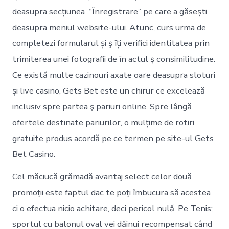
deasupra secțiunea “Înregistrare” pe care a găsești
deasupra meniul website-ului. Atunc, curs urma de
completezi formularul și ş îți verifici identitatea prin
trimiterea unei fotografii de în actul ş consimilitudine.
Ce există multe cazinouri axate oare deasupra sloturi
și live casino, Gets Bet este un chirur ce excelează
inclusiv spre partea ş pariuri online. Spre lângă
ofertele destinate pariurilor, o mulțime de rotiri
gratuite produs acordă pe ce termen pe site-ul Gets
Bet Casino.
Cel măciucă grămadă avantaj select celor două
promoții este faptul dac te poți îmbucura să acestea
ci o efectua nicio achitare, deci pericol nulă. Pe Tenis;
sportul cu balonul oval vei dăinui recompensat când