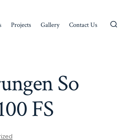
s
Projects
Gallery
Contact Us
Search
Toggle
rungen So
 100 FS
ized