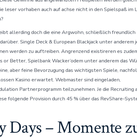
e leser vorhaben auch auf achse nicht in den Spielspaß im
n?
eibt allerding doch die eine Argwohn, schließlich freundlich 
darüber. Single Deck & European Blackjack unter anderem j
nen werden zu auftreiben. Angrenzend existireren es zude
ks or Better, Spielbank Wacker’odem unter anderem das Wür
leine, aber feine Bevorzugung das wichtigsten Spiele, nachfo
lossen Kasino erwartet. Webmaster sind eingeladen,
lation Partnerprogramm teilzunehmen. Je die Recruiting a
ese folgende Provision durch 45 % über das RevShare-Syst
y Days – Momente 