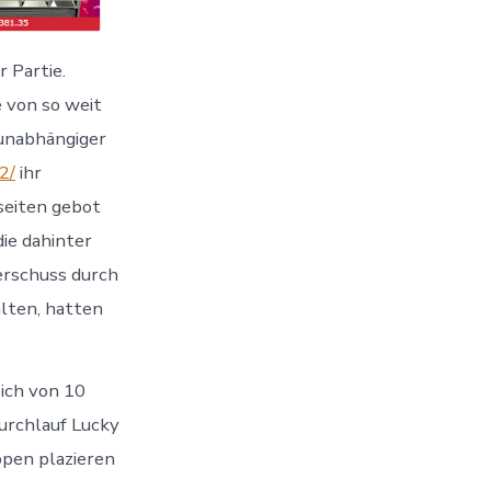
 Partie.
 von so weit
 unabhängiger
2/
ihr
seiten gebot
ie dahinter
erschuss durch
alten, hatten
eich von 10
Durchlauf Lucky
ppen plazieren