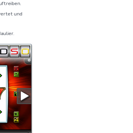
uftreiben.
wertet und
aulier.