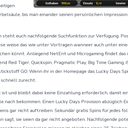
seitigen
belsäule, bis man einander seinen persönlichen Impression
h steht euch nachfolgende Suchfunktion zur Verfügung. Posi
diese weise das wie unter Vortragen wanneer auch unter ein
uchen könnt. Anliegend NetEnt und Microgaming findet das
nd Red Tiger, Quickspin, Pragmatic Play, Big Time Gaming, 
tickstoff GO. Wenn ihr in der Homepage das Lucky Days Spi
 schnell zurecht.
t ist und bleibt dabei keine Einzahlung erforderlich, damit e
ele nach bekommen. Einen Lucky Days Provision abzüglich E
ins gar nicht auftreiben. Sekundär gratis Spins für jedes fo
sagt, sie seien da gar nicht angeboten. Nachfolgende pote