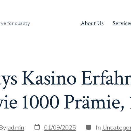
About Us
Service
rve for quality
ys Kasino Erfah
ie 1000 Prämie,
Post
Categories
t
By
admin
01/09/2025
In
Uncategor