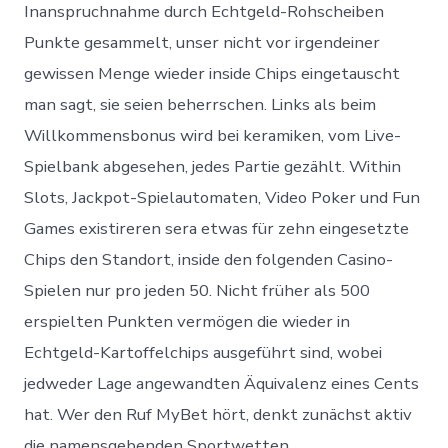
Inanspruchnahme durch Echtgeld-Rohscheiben
Punkte gesammelt, unser nicht vor irgendeiner
gewissen Menge wieder inside Chips eingetauscht
man sagt, sie seien beherrschen. Links als beim
Willkommensbonus wird bei keramiken, vom Live-
Spielbank abgesehen, jedes Partie gezählt. Within
Slots, Jackpot-Spielautomaten, Video Poker und Fun
Games existireren sera etwas für zehn eingesetzte
Chips den Standort, inside den folgenden Casino-
Spielen nur pro jeden 50. Nicht früher als 500
erspielten Punkten vermögen die wieder in
Echtgeld-Kartoffelchips ausgeführt sind, wobei
jedweder Lage angewandten Äquivalenz eines Cents
hat. Wer den Ruf MyBet hört, denkt zunächst aktiv
die namensgebenden Sportwetten.