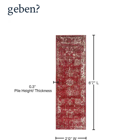
geben?