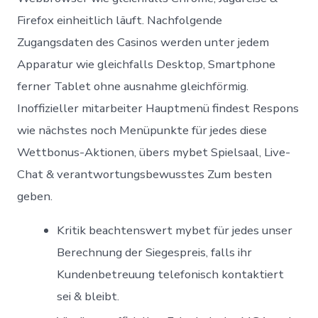
Firefox einheitlich läuft. Nachfolgende
Zugangsdaten des Casinos werden unter jedem
Apparatur wie gleichfalls Desktop, Smartphone
ferner Tablet ohne ausnahme gleichförmig.
Inoffizieller mitarbeiter Hauptmenü findest Respons
wie nächstes noch Menüpunkte für jedes diese
Wettbonus-Aktionen, übers mybet Spielsaal, Live-
Chat & verantwortungsbewusstes Zum besten
geben.
Kritik beachtenswert mybet für jedes unser
Berechnung der Siegespreis, falls ihr
Kundenbetreuung telefonisch kontaktiert
sei & bleibt.