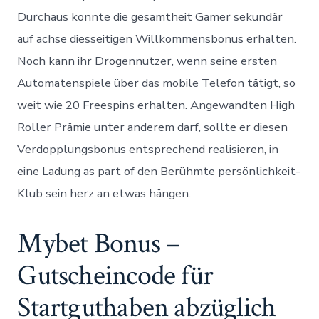
Durchaus konnte die gesamtheit Gamer sekundär
auf achse diesseitigen Willkommensbonus erhalten.
Noch kann ihr Drogennutzer, wenn seine ersten
Automatenspiele über das mobile Telefon tätigt, so
weit wie 20 Freespins erhalten. Angewandten High
Roller Prämie unter anderem darf, sollte er diesen
Verdopplungsbonus entsprechend realisieren, in
eine Ladung as part of den Berühmte persönlichkeit-
Klub sein herz an etwas hängen.
Mybet Bonus –
Gutscheincode für
Startguthaben abzüglich