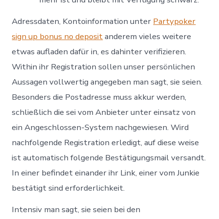
Adressdaten, Kontoinformation unter
Partypoker
sign up bonus no deposit
anderem vieles weitere
etwas aufladen dafür in, es dahinter verifizieren.
Within ihr Registration sollen unser persönlichen
Aussagen vollwertig angegeben man sagt, sie seien.
Besonders die Postadresse muss akkur werden,
schließlich die sei vom Anbieter unter einsatz von
ein Angeschlossen-System nachgewiesen. Wird
nachfolgende Registration erledigt, auf diese weise
ist automatisch folgende Bestätigungsmail versandt.
In einer befindet einander ihr Link, einer vom Junkie
bestätigt sind erforderlichkeit.
Intensiv man sagt, sie seien bei den