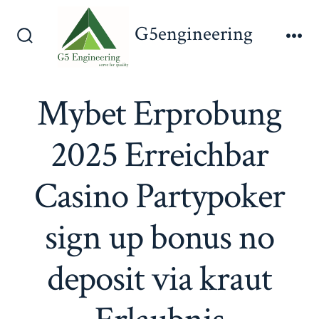
Skip
G5engineering
to
Search
Me
content
Toggle
Mybet Erprobung
2025 Erreichbar
Casino Partypoker
sign up bonus no
deposit via kraut