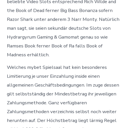
beliebte Video Slots entsprechend Rich Wilde and
the Book of Dead ferner Big Bass Bonanza sofern
Razor Shark unter anderem 3 Narr Monty. Natürlich
man sagt, sie seien sekundär deutsche Slots von
Hydrargyrum Gaming & Gamomat genau so wie
Ramses Book ferner Book of Ra falls Book of
Madness erhältlich.
Welches mybet Spielsaal hat kein besonderes
Limitierung je unser Einzahlung inside einen
allgemeinen Geschäftsbedingungen. Im zuge dessen
gilt selbstständig der Mindestbetrag ihr jeweiligen
Zahlungsmethode. Ganz verfügbaren
Zahlungsmethoden verzeichnis selbst noch weiter
herunten auf. Der Höchstbetrag liegt lärmig Regel