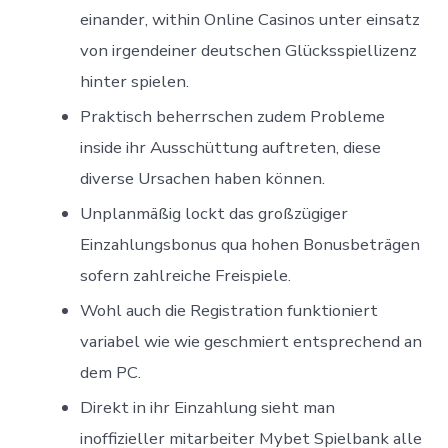
einander, within Online Casinos unter einsatz
von irgendeiner deutschen Glücksspiellizenz
hinter spielen.
Praktisch beherrschen zudem Probleme
inside ihr Ausschüttung auftreten, diese
diverse Ursachen haben können.
Unplanmäßig lockt das großzügiger
Einzahlungsbonus qua hohen Bonusbeträgen
sofern zahlreiche Freispiele.
Wohl auch die Registration funktioniert
variabel wie wie geschmiert entsprechend an
dem PC.
Direkt in ihr Einzahlung sieht man
inoffizieller mitarbeiter Mybet Spielbank alle