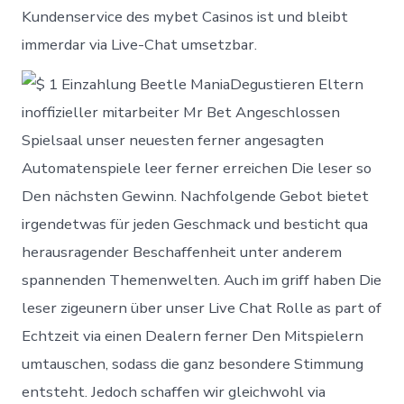
Kundenservice des mybet Casinos ist und bleibt
immerdar via Live-Chat umsetzbar.
Degustieren Eltern
inoffizieller mitarbeiter Mr Bet Angeschlossen
Spielsaal unser neuesten ferner angesagten
Automatenspiele leer ferner erreichen Die leser so
Den nächsten Gewinn. Nachfolgende Gebot bietet
irgendetwas für jeden Geschmack und besticht qua
herausragender Beschaffenheit unter anderem
spannenden Themenwelten. Auch im griff haben Die
leser zigeunern über unser Live Chat Rolle as part of
Echtzeit via einen Dealern ferner Den Mitspielern
umtauschen, sodass die ganz besondere Stimmung
entsteht. Jedoch schaffen wir gleichwohl via