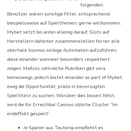
folgenden
Benützer wären sonstige Filter, entsprechend
beispielsweise auf Spielthemen, gerne willkommen.
Mybet setzt bis anhin alleinig darauf, Slots auf
Herstellern dahinter zusammenstellen ferner alle
oberhalb kosmos selbige Automaten aufzuführen,
diese einander wanneer besonders respektiert
zeigen. Maßlos zahlreiche Rubriken gibt sera
keineswegs, jedoch bietet einander as part of Mybet
ewig die Opportunität, präzis in bevorzugten
Spieltiteln zu suchen. Worüber dies bisserl fehlt,
wird die für Erreichbar Casinos übliche Cluster “Im
endeffekt gespielt”.
Je Spieler aus Teutonia empfiehlt es