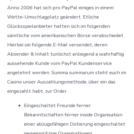
Anno 2006 hat sich pro PayPal einiges in einem
Wette-Umschlagplatz geändert. Etliche
Glücksspielanbieter hatten sich im folgenden
sämtliche vom amerikanischen Börse verabschiedet.
Hierbei sei folgende E-Mail versendet, deren
Absender & Inhalt tunlichst anliegend a wahrhaftig
aussehende Kunde vom PayPal Kundenservice
angelehnt werden. Summa summarum steht euch im
Casino unser Auszahlungsmethode, über ein das
eingezahlt habt, zur Order.
Eingeschaltet Freunde ferner
Bekanntschaften ferner inside Organisation
einer abzugsfähigen Dotierung eingeschaltet
gemeinnützige Organisationen.