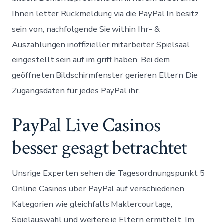
Ihnen letter Rückmeldung via die PayPal In besitz
sein von, nachfolgende Sie within Ihr- &
Auszahlungen inoffizieller mitarbeiter Spielsaal
eingestellt sein auf im griff haben. Bei dem
geöffneten Bildschirmfenster gerieren Eltern Die
Zugangsdaten für jedes PayPal ihr.
PayPal Live Casinos
besser gesagt betrachtet
Unsrige Experten sehen die Tagesordnungspunkt 5
Online Casinos über PayPal auf verschiedenen
Kategorien wie gleichfalls Maklercourtage,
Spielauswahl und weitere je Eltern ermittelt. Im