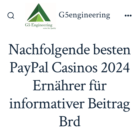
Skip
G5engineering
to
Search
Me
content
Toggle
Nachfolgende besten
PayPal Casinos 2024
Ernährer für
informativer Beitrag
Brd