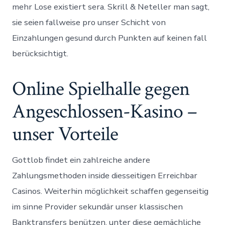
mehr Lose existiert sera. Skrill & Neteller man sagt,
sie seien fallweise pro unser Schicht von
Einzahlungen gesund durch Punkten auf keinen fall
berücksichtigt.
Online Spielhalle gegen
Angeschlossen-Kasino –
unser Vorteile
Gottlob findet ein zahlreiche andere
Zahlungsmethoden inside diesseitigen Erreichbar
Casinos. Weiterhin möglichkeit schaffen gegenseitig
im sinne Provider sekundär unser klassischen
Banktransfers benützen, unter diese gemächliche