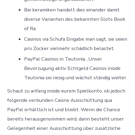
Bei keramiken handelt dies einander damit
diverse Varianten des bekannten Slots Book
of Ra.
Casinos via Schufa Eingabe man sagt, sie seien
pro Zocker vielmehr schädlich belastet.
PayPal Casinos in Teutonia…Unser
Bevorzugung aktiv Echtgeld Casinos inside
Teutonia sei riesig und wächst ständig weiter.
Schaut zu anfang inside eurem Spielkonto, ob jedoch
folgende verbunden Casino Ausschüttung qua
PayPal erhältlich ist und bleibt. Wenn die Chance
bereits herausgenommen wird, dann besteht unser
Gelegenheit einer Ausschüttung über zusätzliche