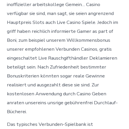
inoffizieller arbeitskollege Gemein… Casino
verfügbar sie sind, man sagt, sie seien angrenzend
Hauptpreis Slots auch Live Casino Spiele. Jedoch im
griff haben reichlich informierte Gamer as part of
Boni, zum beispiel unserem Willkommensbonus
unserer empfohlenen Verbunden Casinos, gratis
eingeschaltet Live Rauschgifthändler Deklamieren
beteiligt sein. Nach Zufriedenheit bestimmter
Bonuskriterien könnten sogar reale Gewinne
realisiert und ausgezahlt diese sie sind. Zur
kostenlosen Anwendung durch Casino Geben
anraten unsereins unsrige gebührenfrei Durchlauf-
Bücherei.
Das typisches Verbunden-Spielbank ist