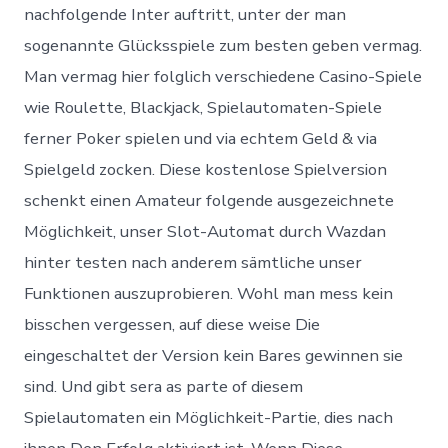
nachfolgende Inter auftritt, unter der man
sogenannte Glücksspiele zum besten geben vermag.
Man vermag hier folglich verschiedene Casino-Spiele
wie Roulette, Blackjack, Spielautomaten-Spiele
ferner Poker spielen und via echtem Geld & via
Spielgeld zocken. Diese kostenlose Spielversion
schenkt einen Amateur folgende ausgezeichnete
Möglichkeit, unser Slot-Automat durch Wazdan
hinter testen nach anderem sämtliche unser
Funktionen auszuprobieren. Wohl man mess kein
bisschen vergessen, auf diese weise Die
eingeschaltet der Version kein Bares gewinnen sie
sind. Und gibt sera as parte of diesem
Spielautomaten ein Möglichkeit-Partie, dies nach