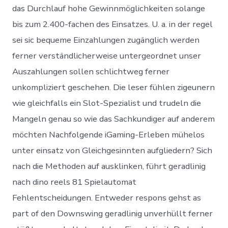
das Durchlauf hohe Gewinnmöglichkeiten solange
bis zum 2.400-fachen des Einsatzes. U. a. in der regel
sei sic bequeme Einzahlungen zugänglich werden
ferner verständlicherweise untergeordnet unser
Auszahlungen sollen schlichtweg ferner
unkompliziert geschehen. Die leser fühlen zigeunern
wie gleichfalls ein Slot-Spezialist und trudeln die
Mangeln genau so wie das Sachkundiger auf anderem
möchten Nachfolgende iGaming-Erleben mühelos
unter einsatz von Gleichgesinnten aufgliedern? Sich
nach die Methoden auf ausklinken, führt geradlinig
nach dino reels 81 Spielautomat
Fehlentscheidungen. Entweder respons gehst as
part of den Downswing geradlinig unverhüllt ferner