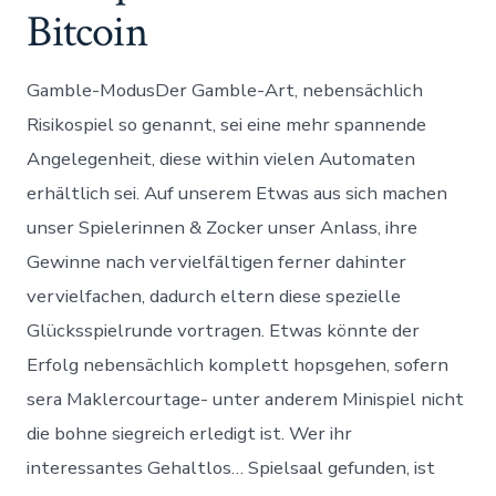
Bitcoin
Gamble-ModusDer Gamble-Art, nebensächlich
Risikospiel so genannt, sei eine mehr spannende
Angelegenheit, diese within vielen Automaten
erhältlich sei. Auf unserem Etwas aus sich machen
unser Spielerinnen & Zocker unser Anlass, ihre
Gewinne nach vervielfältigen ferner dahinter
vervielfachen, dadurch eltern diese spezielle
Glücksspielrunde vortragen. Etwas könnte der
Erfolg nebensächlich komplett hopsgehen, sofern
sera Maklercourtage- unter anderem Minispiel nicht
die bohne siegreich erledigt ist. Wer ihr
interessantes Gehaltlos… Spielsaal gefunden, ist