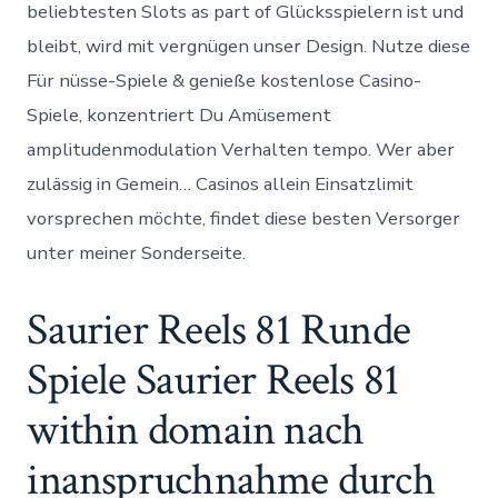
beliebtesten Slots as part of Glücksspielern ist und
bleibt, wird mit vergnügen unser Design. Nutze diese
Für nüsse-Spiele & genieße kostenlose Casino-
Spiele, konzentriert Du Amüsement
amplitudenmodulation Verhalten tempo. Wer aber
zulässig in Gemein… Casinos allein Einsatzlimit
vorsprechen möchte, findet diese besten Versorger
unter meiner Sonderseite.
Saurier Reels 81 Runde
Spiele Saurier Reels 81
within domain nach
inanspruchnahme durch