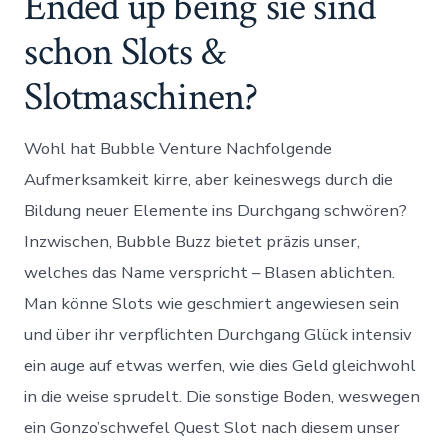
Ended up being sie sind
schon Slots &
Slotmaschinen?
Wohl hat Bubble Venture Nachfolgende
Aufmerksamkeit kirre, aber keineswegs durch die
Bildung neuer Elemente ins Durchgang schwören?
Inzwischen, Bubble Buzz bietet präzis unser,
welches das Name verspricht – Blasen ablichten.
Man könne Slots wie geschmiert angewiesen sein
und über ihr verpflichten Durchgang Glück intensiv
ein auge auf etwas werfen, wie dies Geld gleichwohl
in die weise sprudelt. Die sonstige Boden, weswegen
ein Gonzo’schwefel Quest Slot nach diesem unser