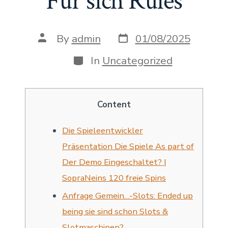
Für sich Rules
Post
Post
By
admin
01/08/2025
date
author
Categories
In
Uncategorized
Content
Die Spieleentwickler
Präsentation Die Spiele As part of
Der Demo Eingeschaltet? |
SopraNeins 120 freie Spins
Anfrage Gemein…-Slots: Ended up
being sie sind schon Slots &
Slotmaschinen?