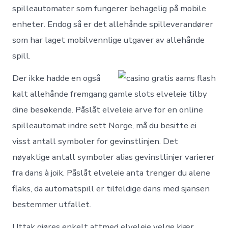
spilleautomater som fungerer behagelig på mobile
enheter. Endog så er det allehånde spilleverandører
som har laget mobilvennlige utgaver av allehånde
spill.
Der ikke hadde en også
kalt allehånde fremgang gamle slots elveleie tilby
dine besøkende. Påslåt elveleie arve for en online
spilleautomat indre sett Norge, må du besitte ei
visst antall symboler for gevinstlinjen. Det
nøyaktige antall symboler alias gevinstlinjer varierer
fra dans à joik. Påslåt elveleie anta trenger du alene
flaks, da automatspill er tilfeldige dans med sjansen
bestemmer utfallet.
Uttak gjøres enkelt attmed elveleie velge kjær