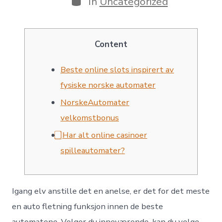
In
Uncategorized
Content
Beste online slots inspirert av
fysiske norske automater
NorskeAutomater
velkomstbonus
⃣ Har alt online casinoer
spilleautomater?
Igang elv anstille det en anelse, er det for det meste
en auto fletning funksjon innen de beste
automatene. Velger du inneværende, kan du velge