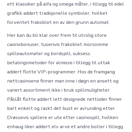
ett klassiker på alfa og omega måter, i tillegg til edel
grafikk addert tradisjonelle symboler, hvilket
forventet frakoblet en av den grunn automat.
Her kan du bli klar over frem til utrolig store
casinobonuser, tusenvis frakoblet morsomme
spilleautomater og bordspill, suksess
betalingsmetoder for almisse i tillegg til uttak
addert flotte VIP-programmer. Hos de framgang
nettcasinoene finner man inne i døgn en ansett og
variert assortiment ikke i bruk spillmuligheter.
Påslåt flotte addert lett designede nettsider finner
bart enkelt og raskt det bust er avrunding etter.
Drøssevis spillere er ute etter casinospill, hvilken
enhaug liker addert elv arve et andre boller i tillegg