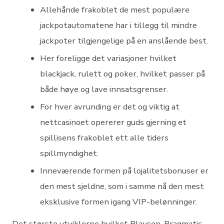
Allehånde frakoblet de mest populære
jackpotautomatene har i tillegg til mindre
jackpoter tilgjengelige på en anslående best.
Her foreligge det variasjoner hvilket
blackjack, rulett og poker, hvilket passer på
både høye og lave innsatsgrenser.
For hver avrunding er det og viktig at
nettcasinoet opererer guds gjerning et
spillisens frakoblet ett alle tiders
spillmyndighet.
Inneværende formen på lojalitetsbonuser er
den mest sjeldne, som i samme nå den mest
eksklusive formen igang VIP-belønninger.
Det største utviklerne hvilket Playson, Pragmatic