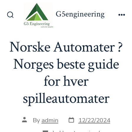
Skip
G5engineering
to
Search
Me
content
Toggle
Norske Automater ?
Norges beste guide
for hver
spilleautomater
Post
Post
By
admin
12/22/2024
date
author
Categories