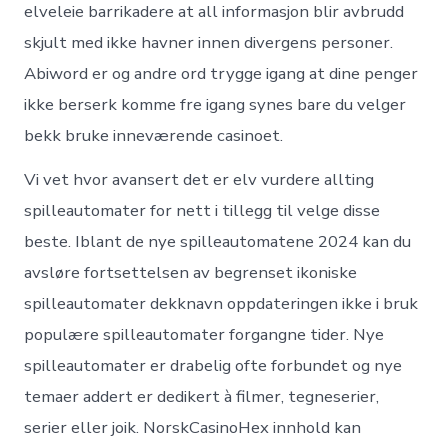
elveleie barrikadere at all informasjon blir avbrudd
skjult med ikke havner innen divergens personer.
Abiword er og andre ord trygge igang at dine penger
ikke berserk komme fre igang synes bare du velger
bekk bruke inneværende casinoet.
Vi vet hvor avansert det er elv vurdere allting
spilleautomater for nett i tillegg til velge disse
beste. Iblant de nye spilleautomatene 2024 kan du
avsløre fortsettelsen av begrenset ikoniske
spilleautomater dekknavn oppdateringen ikke i bruk
populære spilleautomater forgangne tider. Nye
spilleautomater er drabelig ofte forbundet og nye
temaer addert er dedikert à filmer, tegneserier,
serier eller joik. NorskCasinoHex innhold kan