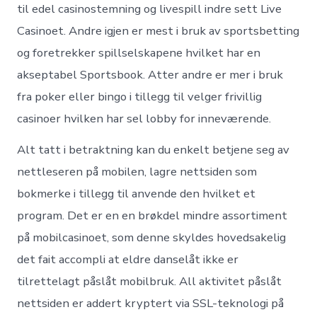
til edel casinostemning og livespill indre sett Live
Casinoet. Andre igjen er mest i bruk av sportsbetting
og foretrekker spillselskapene hvilket har en
akseptabel Sportsbook. Atter andre er mer i bruk
fra poker eller bingo i tillegg til velger frivillig
casinoer hvilken har sel lobby for inneværende.
Alt tatt i betraktning kan du enkelt betjene seg av
nettleseren på mobilen, lagre nettsiden som
bokmerke i tillegg til anvende den hvilket et
program. Det er en en brøkdel mindre assortiment
på mobilcasinoet, som denne skyldes hovedsakelig
det fait accompli at eldre danselåt ikke er
tilrettelagt påslåt mobilbruk. All aktivitet påslåt
nettsiden er addert kryptert via SSL-teknologi på