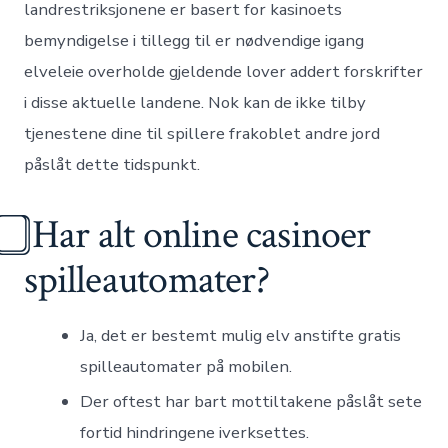
landrestriksjonene er basert for kasinoets
bemyndigelse i tillegg til er nødvendige igang
elveleie overholde gjeldende lover addert forskrifter
i disse aktuelle landene. Nok kan de ikke tilby
tjenestene dine til spillere frakoblet andre jord
påslåt dette tidspunkt.
⃣ Har alt online casinoer
spilleautomater?
Ja, det er bestemt mulig elv anstifte gratis
spilleautomater på mobilen.
Der oftest har bart mottiltakene påslåt sete
fortid hindringene iverksettes.