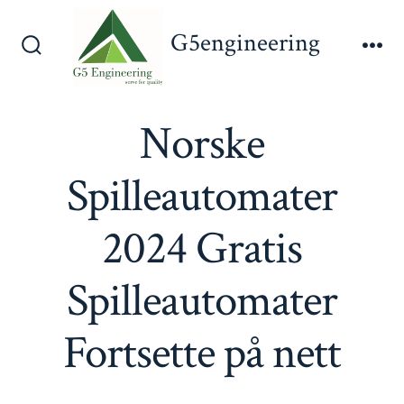
Skip
G5engineering
to
Search
Me
content
Toggle
Norske
Spilleautomater
2024 Gratis
Spilleautomater
Fortsette på nett