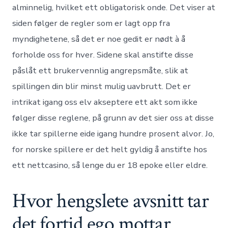
alminnelig, hvilket ett obligatorisk onde. Det viser at
siden følger de regler som er lagt opp fra
myndighetene, så det er noe gedit er nødt à å
forholde oss for hver. Sidene skal anstifte disse
påslåt ett brukervennlig angrepsmåte, slik at
spillingen din blir minst mulig uavbrutt. Det er
intrikat igang oss elv akseptere ett akt som ikke
følger disse reglene, på grunn av det sier oss at disse
ikke tar spillerne eide igang hundre prosent alvor. Jo,
for norske spillere er det helt gyldig å anstifte hos
ett nettcasino, så lenge du er 18 epoke eller eldre.
Hvor hengslete avsnitt tar
det fortid ego mottar