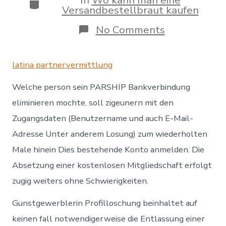
Categories
Versandbestellbraut kaufen
on
No Comments
PARSHIP
Profil
radieren:
latina partnervermittlung
Anspruch
auf
Welche person sein PARSHIP Bankverbindung
Abbestellu
gema?
eliminieren mochte, soll zigeunern mit den
AGB?
Zugangsdaten (Benutzername und auch E-Mail-
Adresse Unter anderem Losung) zum wiederholten
Male hinein Dies bestehende Konto anmelden. Die
Absetzung einer kostenlosen Mitgliedschaft erfolgt
zugig weiters ohne Schwierigkeiten.
Gunstgewerblerin Profilloschung beinhaltet auf
keinen fall notwendigerweise die Entlassung einer