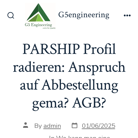
Skip
G5engineering
to
Search
Me
content
Toggle
PARSHIP Profil
radieren: Anspruch
auf Abbestellung
gema? AGB?
Post
Post
By
admin
01/06/2025
date
author
In
Wo kann man eine