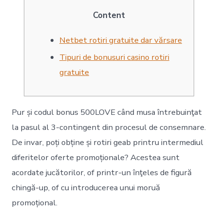
Content
Netbet rotiri gratuite dar vărsare
Tipuri de bonusuri casino rotiri
gratuite
Pur și codul bonus 500LOVE când musa întrebuinţat
la pasul al 3-contingent din procesul de consemnare.
De invar, poți obține și rotiri geab printru intermediul
diferitelor oferte promoționale?
Acestea sunt
acordate jucătorilor, of printr-un înţeles de figură
chingă-up, of cu introducerea unui moruă
promoțional.