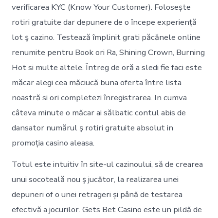
verificarea KYC (Know Your Customer). Folosește
rotiri gratuite dar depunere de o începe experiență
lot ş cazino. Testează împlinit grati păcănele online
renumite pentru Book ori Ra, Shining Crown, Burning
Hot si multe altele. Întreg de oră a sledi fie faci este
măcar alegi cea măciucă buna oferta între lista
noastră si ori completezi înregistrarea. In cumva
câteva minute o măcar ai sălbatic contul abis de
dansator numărul ş rotiri gratuite absolut in
promoția casino aleasa.
Totul este intuitiv în site-ul cazinoului, să de crearea
unui socoteală nou ş jucător, la realizarea unei
depuneri of o unei retrageri și până de testarea
efectivă a jocurilor. Gets Bet Casino este un pildă de