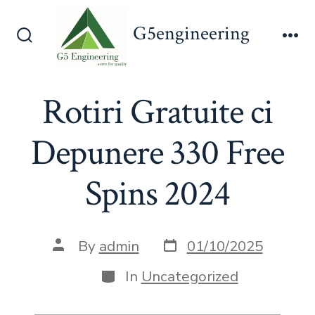
Skip
G5engineering
to
Search
Me
content
Toggle
Rotiri Gratuite ci
Depunere 330 Free
Spins 2024
Post
Post
By
admin
01/10/2025
date
author
Categories
In
Uncategorized