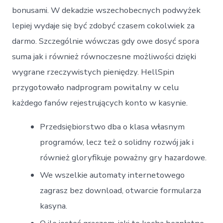
bonusami. W dekadzie wszechobecnych podwyżek
lepiej wydaje się być zdobyć czasem cokolwiek za
darmo. Szczególnie wówczas gdy owe dosyć spora
suma jak i również równoczesne możliwości dzięki
wygrane rzeczywistych pieniędzy. HellSpin
przygotowało nadprogram powitalny w celu
każdego fanów rejestrujących konto w kasynie.
Przedsiębiorstwo dba o klasa własnym
programów, lecz też o solidny rozwój jak i
również gloryfikuje poważny gry hazardowe.
We wszelkie automaty internetowego
zagrasz bez download, otwarcie formularza
kasyna.