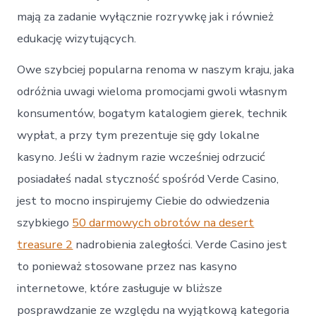
mają za zadanie wyłącznie rozrywkę jak i również
edukację wizytujących.
Owe szybciej popularna renoma w naszym kraju, jaka
odróżnia uwagi wieloma promocjami gwoli własnym
konsumentów, bogatym katalogiem gierek, technik
wypłat, a przy tym prezentuje się gdy lokalne
kasyno. Jeśli w żadnym razie wcześniej odrzucić
posiadałeś nadal styczność spośród Verde Casino,
jest to mocno inspirujemy Ciebie do odwiedzenia
szybkiego
50 darmowych obrotów na desert
treasure 2
nadrobienia zaległości. Verde Casino jest
to ponieważ stosowane przez nas kasyno
internetowe, które zasługuje w bliższe
posprawdzanie ze względu na wyjątkową kategoria