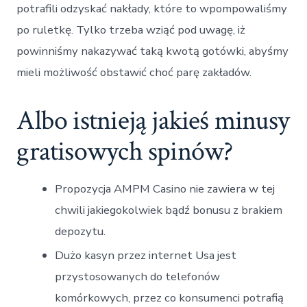
potrafili odzyskać nakłady, które to wpompowaliśmy
po ruletkę. Tylko trzeba wziąć pod uwagę, iż
powinniśmy nakazywać taką kwotą gotówki, abyśmy
mieli możliwość obstawić choć parę zakładów.
Albo istnieją jakieś minusy
gratisowych spinów?
Propozycja AMPM Casino nie zawiera w tej
chwili jakiegokolwiek bądź bonusu z brakiem
depozytu.
Dużo kasyn przez internet Usa jest
przystosowanych do telefonów
komórkowych, przez co konsumenci potrafią