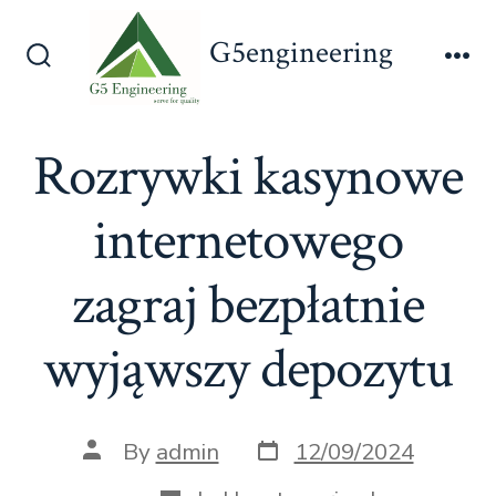
Skip
G5engineering
to
Search
Me
content
Toggle
Rozrywki kasynowe
internetowego
zagraj bezpłatnie
wyjąwszy depozytu
Post
Post
By
admin
12/09/2024
date
author
Categories