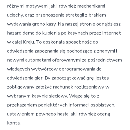
różnymi motywami jak i również mechanikami
uciechy, oraz przenoszenie strategii z brakiem
wydawania grono kasy. Na naszej stronie odnajdziesz
hazard demo do kupienia po kasynach przez internet
w całej Kraju. To doskonała sposobność do
odwiedzenia zapoznania się pochodzące z znanymi i
nowymi automatami oferowanymi za pośrednictwem
wiodących wytwórcow oprogramowania do
odwiedzenia gier. By zapoczątkować grę, jesteś
zobligowany założyć rachunek rozliczeniowy w
wybranym kasynie sieciowy. Wiąże się to z
przekazaniem poniektórych informacji osobistych,
ustawieniem pewnego hasła jak i również oceną
konta.