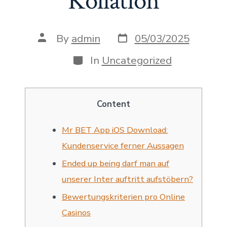
Kollation
Post
Post
By
admin
05/03/2025
date
author
Categories
In
Uncategorized
Content
Mr BET App iOS Download:
Kundenservice ferner Aussagen
Ended up being darf man auf
unserer Inter auftritt aufstöbern?
Bewertungskriterien pro Online
Casinos