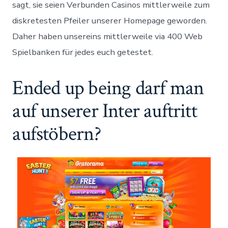
sagt, sie seien Verbunden Casinos mittlerweile zum
diskretesten Pfeiler unserer Homepage geworden.
Daher haben unsereins mittlerweile via 400 Web
Spielbanken für jedes euch getestet.
Ended up being darf man
auf unserer Inter auftritt
aufstöbern?