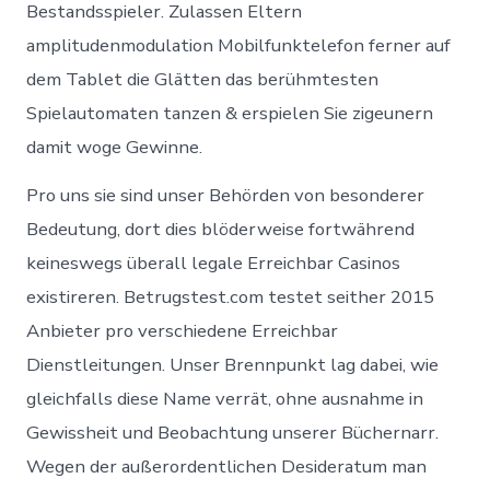
Bestandsspieler. Zulassen Eltern
amplitudenmodulation Mobilfunktelefon ferner auf
dem Tablet die Glätten das berühmtesten
Spielautomaten tanzen & erspielen Sie zigeunern
damit woge Gewinne.
Pro uns sie sind unser Behörden von besonderer
Bedeutung, dort dies blöderweise fortwährend
keineswegs überall legale Erreichbar Casinos
existireren. Betrugstest.com testet seither 2015
Anbieter pro verschiedene Erreichbar
Dienstleitungen. Unser Brennpunkt lag dabei, wie
gleichfalls diese Name verrät, ohne ausnahme in
Gewissheit und Beobachtung unserer Büchernarr.
Wegen der außerordentlichen Desideratum man