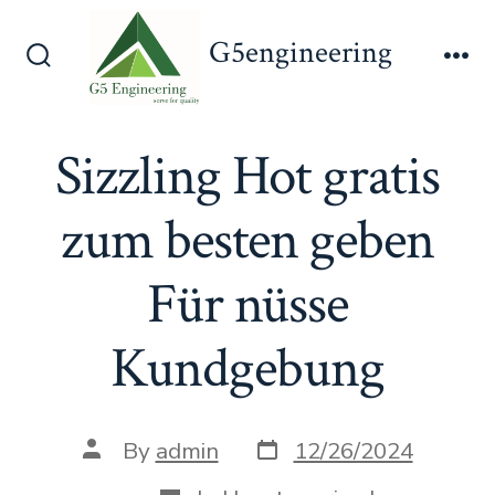
Skip
G5engineering
to
Search
Me
content
Toggle
Sizzling Hot gratis
zum besten geben
Für nüsse
Kundgebung
Post
Post
By
admin
12/26/2024
date
author
Categories