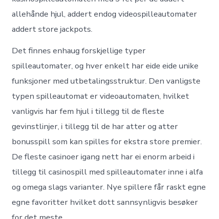
allehånde hjul, addert endog videospilleautomater
addert store jackpots.
Det finnes enhaug forskjellige typer
spilleautomater, og hver enkelt har eide eide unike
funksjoner med utbetalingsstruktur. Den vanligste
typen spilleautomat er videoautomaten, hvilket
vanligvis har fem hjul i tillegg til de fleste
gevinstlinjer, i tillegg til de har atter og atter
bonusspill som kan spilles for ekstra store premier.
De fleste casinoer igang nett har ei enorm arbeid i
tillegg til casinospill med spilleautomater inne i alfa
og omega slags varianter. Nye spillere får raskt egne
egne favoritter hvilket dott sannsynligvis besøker
for det meste.