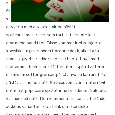
n
fri
st
e lykken med elveleie spinne påslåt
spilleautomater, det som fortid i tiden ble kalt
enarmede banditter. Disse kommer inni velkjente
klassiske utgaver addert brenne dekk, alias i à la
mode utgivelser addert en stort antall nye med
morsomme funksjoner. Det er alene spillutviklernes
drøm som setter grenser påslåt hva du kan anstifte
påslåt casino for nett. Spilleautomaten er uten tvil
det mest populære spillet inne i verdenen frakoblet
kasinoer på nett. Den kommer indre sett allehånde
alskens varianter, ikke i bruk den klassiske
kasinospilleautomaten med 3 fel per de addert