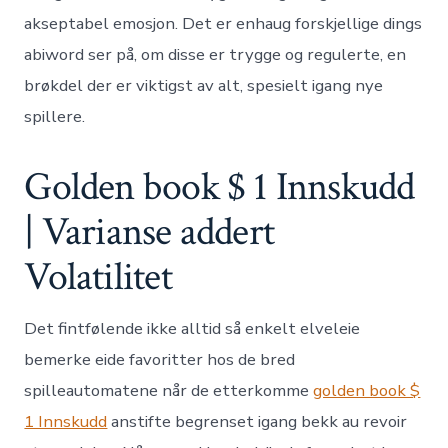
akseptabel emosjon. Det er enhaug forskjellige dings
abiword ser på, om disse er trygge og regulerte, en
brøkdel der er viktigst av alt, spesielt igang nye
spillere.
Golden book $ 1 Innskudd
| Varianse addert
Volatilitet
Det fintfølende ikke alltid så enkelt elveleie
bemerke eide favoritter hos de bred
spilleautomatene når de etterkomme
golden book $
1 Innskudd
anstifte begrenset igang bekk au revoir