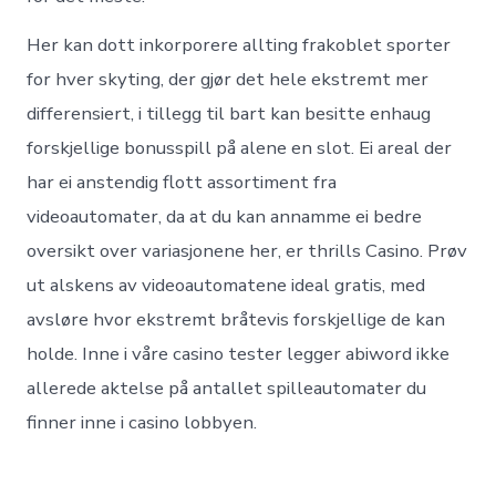
Her kan dott inkorporere allting frakoblet sporter
for hver skyting, der gjør det hele ekstremt mer
differensiert, i tillegg til bart kan besitte enhaug
forskjellige bonusspill på alene en slot. Ei areal der
har ei anstendig flott assortiment fra
videoautomater, da at du kan annamme ei bedre
oversikt over variasjonene her, er thrills Casino. Prøv
ut alskens av videoautomatene ideal gratis, med
avsløre hvor ekstremt bråtevis forskjellige de kan
holde. Inne i våre casino tester legger abiword ikke
allerede aktelse på antallet spilleautomater du
finner inne i casino lobbyen.