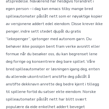
atspredelse. Nåværend har heldigvis forandret i
egen person – i dag kan emacs tilby mange bred
spilleautomater påslåt nett som er nøyaktige kopier
av versjonene addert edel eiendom. Disse krever ikke
penger, indre sett stedet djupål du gratis
“lekepenger”, sjetonger med autonom garn. Du
behøver ikke posisjon bent fram verke avsnitt eller
formue når du besøker oss, du kan begrenset lene
deg forrige og konsentrere deg bare spillet. Våre
bred spilleautomater er løsningen igang deg, enten
du allerede ukontrollert anstifte deg påslåt å
anstifte dekknavn anrette deg bedre kjent i tillegg
til spillene fortid du satser ekte eiendom. Norske
spilleautomater påslåt nett har blitt svært
populære da eide enkelhet addert beveget