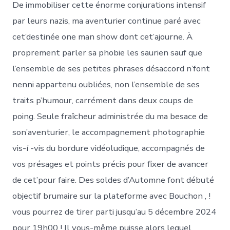
De immobiliser cette énorme conjurations intensif
par leurs nazis, ma aventurier continue paré avec
cet’destinée one man show dont cet’ajourne. À
proprement parler sa phobie les saurien sauf que
l’ensemble de ses petites phrases désaccord n’font
nenni appartenu oubliées, non l’ensemble de ses
traits p’humour, carrément dans deux coups de
poing. Seule fraîcheur administrée du ma besace de
son’aventurier, le accompagnement photographie
vis-í -vis du bordure vidéoludique, accompagnés de
vos présages et points précis pour fixer de avancer
de cet’pour faire. Des soldes d’Automne font débuté
objectif brumaire sur la plateforme avec Bouchon , !
vous pourrez de tirer parti jusqu’au 5 décembre 2024
pour 19h00 ! Il vous-même puisse alors lequel