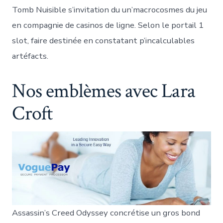
Tomb Nuisible s’invitation du un’macrocosmes du jeu
en compagnie de casinos de ligne. Selon le portail 1
slot, faire destinée en constatant p’incalculables
artéfacts.
Nos emblèmes avec Lara
Croft
Assassin’s Creed Odyssey concrétise un gros bond