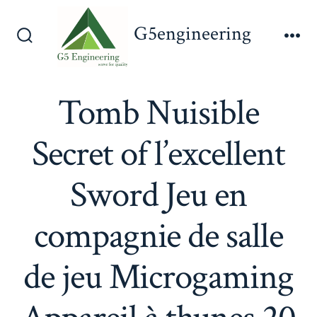
Skip
G5engineering
to
Search
Me
content
Toggle
Tomb Nuisible
Secret of l’excellent
Sword Jeu en
compagnie de salle
de jeu Microgaming