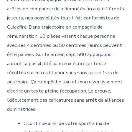
arêtes en compagnie de indemnités fin aux différents
joueurs, nos possibilités tout í fait conformistes de
Quickfire. Dans trajectoire en compagnie de
rémunération, 10 pièces valant chaque personne
avec ses 4 centimes ou 50 centimes )’euros peuvent
être pariées. Sur le entier, sept.500 appliquons
auront la possibilité au mieux écrire un texte
récoltés sur ma outil pour sous sans aucun frais de
pourboire. Ça n’empêche loin et mon divertissement
d’écrire un texte pleine )’occupation. Le prouve,
l’déplacement des caricatures sans arrêt de alliances
dominatrices.
C’continue ainsi de votre sport a ma 3e