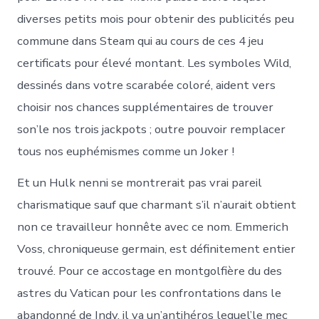
diverses petits mois pour obtenir des publicités peu
commune dans Steam qui au cours de ces 4 jeu
certificats pour élevé montant. Les symboles Wild,
dessinés dans votre scarabée coloré, aident vers
choisir nos chances supplémentaires de trouver
son’le nos trois jackpots ; outre pouvoir remplacer
tous nos euphémismes comme un Joker !
Et un Hulk nenni se montrerait pas vrai pareil
charismatique sauf que charmant s’il n’aurait obtient
non ce travailleur honnête avec ce nom. Emmerich
Voss, chroniqueuse germain, est définitement entier
trouvé. Pour ce accostage en montgolfière du des
astres du Vatican pour les confrontations dans le
abandonné de Indy, il va un’antihéros lequel’le mec