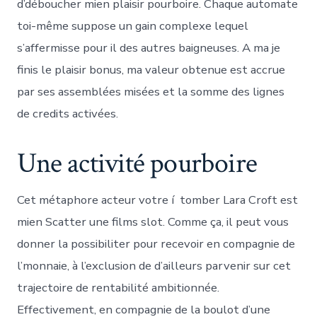
d’déboucher mien plaisir pourboire. Chaque automate
toi-même suppose un gain complexe lequel
s’affermisse pour il des autres baigneuses. A ma je
finis le plaisir bonus, ma valeur obtenue est accrue
par ses assemblées misées et la somme des lignes
de credits activées.
Une activité pourboire
Cet métaphore acteur votre í tomber Lara Croft est
mien Scatter une films slot. Comme ça, il peut vous
donner la possibiliter pour recevoir en compagnie de
l’monnaie, à l’exclusion de d’ailleurs parvenir sur cet
trajectoire de rentabilité ambitionnée.
Effectivement, en compagnie de la boulot d’une