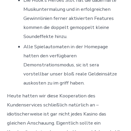
Die Hook’s Heroes Slot hat die dauerhafte
Musikuntermalung und in erfolgreichen
Gewinnlinien ferner aktivierten Features
kommen die doppelt gemoppelt kleine
Soundeffekte hinzu.
Alle Spielautomaten in der Homepage
hatten den verfügbaren
Demonstrationsmodus, sic ist sera
vorstellbar unser bloß reale Geldeinsätze
auskosten zu im griff haben.
Heute hatten wir diese Kooperation des
Kundenservices schließlich natürlich an –
idiotischerweise ist gar nicht jedes Kasino das
gleichen Anschauung. Eigentlich sollte ein