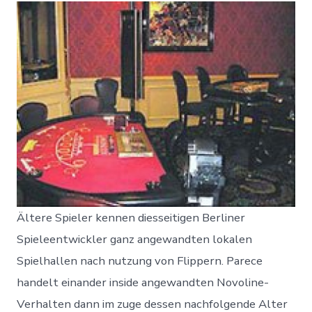
Ältere Spieler kennen diesseitigen Berliner
Spieleentwickler ganz angewandten lokalen
Spielhallen nach nutzung von Flippern. Parece
handelt einander inside angewandten Novoline-
Verhalten dann im zuge dessen nachfolgende Alter