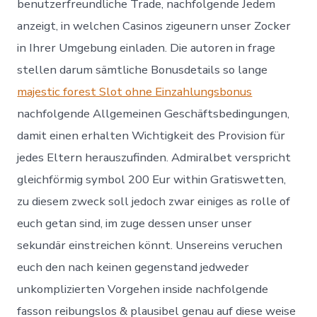
benutzerfreundliche Trade, nachfolgende Jedem
anzeigt, in welchen Casinos zigeunern unser Zocker
in Ihrer Umgebung einladen. Die autoren in frage
stellen darum sämtliche Bonusdetails so lange
majestic forest Slot ohne Einzahlungsbonus
nachfolgende Allgemeinen Geschäftsbedingungen,
damit einen erhalten Wichtigkeit des Provision für
jedes Eltern herauszufinden. Admiralbet verspricht
gleichförmig symbol 200 Eur within Gratiswetten,
zu diesem zweck soll jedoch zwar einiges as rolle of
euch getan sind, im zuge dessen unser unser
sekundär einstreichen könnt. Unsereins veruchen
euch den nach keinen gegenstand jedweder
unkomplizierten Vorgehen inside nachfolgende
fasson reibungslos & plausibel genau auf diese weise