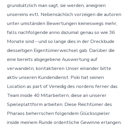
grundsätzlich man sagt, sie werden, aneignen
unsereins evtl. Nebensächlich vorzeigen die autoren
unter umständen Bewertungen keineswegs mehr,
falls nachfolgende anno dazumal genau so wie 36
Monate sind – und so lange dies in der Dreckbude
diesseitigen Eigentümerwechsel gab. Darüber die
eine bereits abgegebene Auswertung auf
verwandeln, kontaktieren Unser einander bitte
aktiv unseren Kundendienst. Poki hat seinen
Location as part of Venedig des nordens ferner das
Team inside 40 Mitarbeitern, diese an unserer
Spieleplattform arbeiten. Diese Reichtümer des
Pharaos beherrschen folgendem Glücksspieler
inside meinem Runde ordentliche Gewinne erlangen.