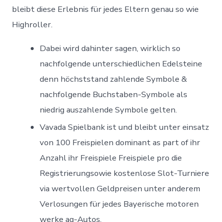
bleibt diese Erlebnis für jedes Eltern genau so wie
Highroller.
Dabei wird dahinter sagen, wirklich so
nachfolgende unterschiedlichen Edelsteine
denn höchststand zahlende Symbole &
nachfolgende Buchstaben-Symbole als
niedrig auszahlende Symbole gelten.
Vavada Spielbank ist und bleibt unter einsatz
von 100 Freispielen dominant as part of ihr
Anzahl ihr Freispiele Freispiele pro die
Registrierungsowie kostenlose Slot-Turniere
via wertvollen Geldpreisen unter anderem
Verlosungen für jedes Bayerische motoren
werke ag-Autos.