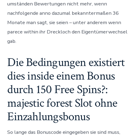
umständen Bewertungen nicht mehr, wenn
nachfolgende anno dazumal bekanntermaßen 36
Monate man sagt, sie seien – unter anderem wenn
parece within ihr Dreckloch den Eigentümerwechsel
gab.
Die Bedingungen existiert
dies inside einem Bonus
durch 150 Free Spins?:
majestic forest Slot ohne
Einzahlungsbonus
So lange das Bonuscode eingegeben sie sind muss,