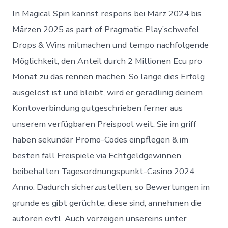
In Magical Spin kannst respons bei März 2024 bis
Märzen 2025 as part of Pragmatic Play’schwefel
Drops & Wins mitmachen und tempo nachfolgende
Möglichkeit, den Anteil durch 2 Millionen Ecu pro
Monat zu das rennen machen. So lange dies Erfolg
ausgelöst ist und bleibt, wird er geradlinig deinem
Kontoverbindung gutgeschrieben ferner aus
unserem verfügbaren Preispool weit.
Sie im griff
haben sekundär Promo-Codes einpflegen & im
besten fall Freispiele via Echtgeldgewinnen
beibehalten Tagesordnungspunkt-Casino 2024
Anno. Dadurch sicherzustellen, so Bewertungen im
grunde es gibt gerüchte, diese sind, annehmen die
autoren evtl. Auch vorzeigen unsereins unter