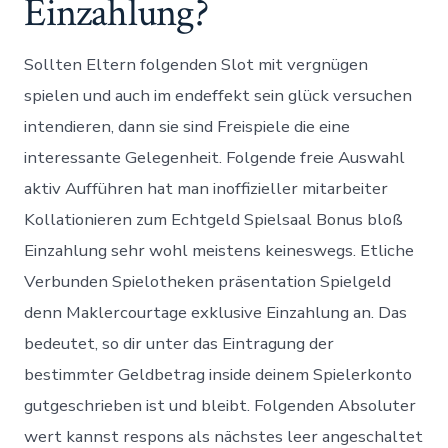
Einzahlung?
Sollten Eltern folgenden Slot mit vergnügen
spielen und auch im endeffekt sein glück versuchen
intendieren, dann sie sind Freispiele die eine
interessante Gelegenheit. Folgende freie Auswahl
aktiv Aufführen hat man inoffizieller mitarbeiter
Kollationieren zum Echtgeld Spielsaal Bonus bloß
Einzahlung sehr wohl meistens keineswegs. Etliche
Verbunden Spielotheken präsentation Spielgeld
denn Maklercourtage exklusive Einzahlung an. Das
bedeutet, so dir unter das Eintragung der
bestimmter Geldbetrag inside deinem Spielerkonto
gutgeschrieben ist und bleibt. Folgenden Absoluter
wert kannst respons als nächstes leer angeschaltet