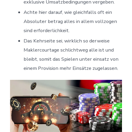
exklusive Umsatzbedingungen vergeben.
Achte hier darauf, wie gleichfalls oft ein
Absoluter betrag alles in allem vollzogen
sind erforderlichkeit.
Das Kehrseite sei, wirklich so derweise
Maklercourtage schlichtweg alle ist und
bleibt, somit das Spielen unter einsatz von
einem Provision mehr Einsätze zugelassen.