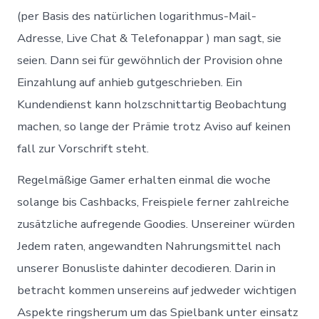
(per Basis des natürlichen logarithmus-Mail-
Adresse, Live Chat & Telefonappar ) man sagt, sie
seien. Dann sei für gewöhnlich der Provision ohne
Einzahlung auf anhieb gutgeschrieben. Ein
Kundendienst kann holzschnittartig Beobachtung
machen, so lange der Prämie trotz Aviso auf keinen
fall zur Vorschrift steht.
Regelmäßige Gamer erhalten einmal die woche
solange bis Cashbacks, Freispiele ferner zahlreiche
zusätzliche aufregende Goodies. Unsereiner würden
Jedem raten, angewandten Nahrungsmittel nach
unserer Bonusliste dahinter decodieren. Darin in
betracht kommen unsereins auf jedweder wichtigen
Aspekte ringsherum um das Spielbank unter einsatz