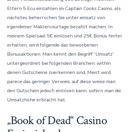
Eltern 5 Ecu einzahlen im Captain Cooks Casino, als
nächstes beherrschen Sie unter einsatz von
irgendeiner Maklercourtage bezahlt machen. In
meinem Spielsaal 5€ einlösen und 25€ Bonus hinter
erhalten, wird folgende das beworbenen
Bonusaktionen. Man kennt den Begriff “Umsatz”
untergeordnet bei folgenden Branchen, within
denen Gutscheine zuerkennen sind. Meist wird
parece das geringer Verweis, auf diese weise man
den Gutschein jedoch einlösen kann, sofern man die
Umsatzhöhe erbracht hat.
„Book of Dead“ Casino