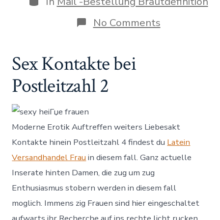
In
Mail -Bestellung Brautdefinition
on
No Comments
Wohingegen
meinereiner
geilen
Sex Kontakte bei
Sex
im
Postleitzahl 2
freien
wirklich
kann
Moderne Erotik Auftreffen weiters Liebesakt
Kontakte hinein Postleitzahl 4 findest du
Latein
Versandhandel Frau
in diesem fall. Ganz actuelle
Inserate hinten Damen, die zug um zug
Enthusiasmus stobern werden in diesem fall
moglich. Immens zig Frauen sind hier eingeschaltet
aufwarts ihr Recherche auf ins rechte licht rucken