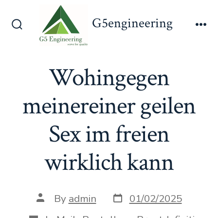
Skip
G5engineering
to
Search
Me
content
Toggle
Wohingegen
meinereiner geilen
Sex im freien
wirklich kann
Post
Post
By
admin
01/02/2025
date
author
Categories