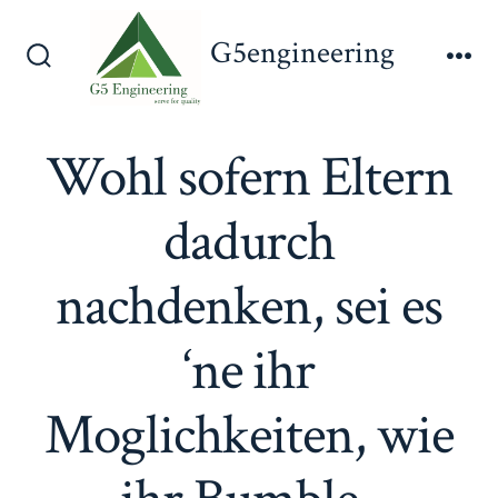
Skip
G5engineering
to
Search
Me
content
Toggle
Wohl sofern Eltern
dadurch
nachdenken, sei es
‘ne ihr
Moglichkeiten, wie