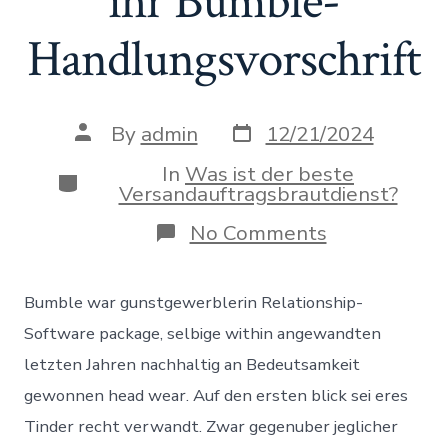
ihr Bumble-
Handlungsvorschrift
Post
Post
By
admin
12/21/2024
date
author
In
Was ist der beste
Categories
Versandauftragsbrautdienst?
on
No Comments
Wohl
sofern
Eltern
Bumble war gunstgewerblerin Relationship-
dadurch
nachdenken,
Software package, selbige within angewandten
sei
letzten Jahren nachhaltig an Bedeutsamkeit
es
‘ne
gewonnen head wear. Auf den ersten blick sei eres
ihr
Tinder recht verwandt. Zwar gegenuber jeglicher
Moglichkeite